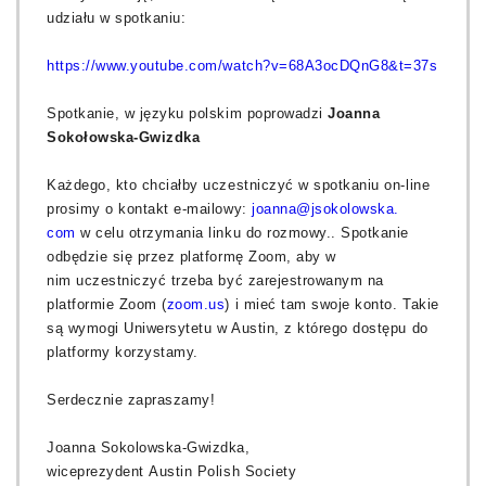
udziału w spotkaniu:
https://www.youtube.com/watch?
v=68A3ocDQnG8&t=37s
Spotkanie, w języku polskim poprowadzi
Joanna
Sokołowska-Gwizdka
Każdego, kto chciałby uczestniczyć w spotkaniu on-line
prosimy o kontakt e-mailowy:
joanna@jsokolowska.
com
w celu otrzymania linku do rozmowy.. Spotkanie
odbędzie się przez platformę Zoom, aby w
nim uczestniczyć trzeba być zarejestrowanym na
platformie Zoom (
zoom.us
) i mieć tam swoje konto. Takie
są wymogi Uniwersytetu w Austin, z którego dostępu do
platformy korzystamy.
Serdecznie zapraszamy!
Joanna Sokolowska-Gwizdka,
wiceprezydent Austin Polish Society