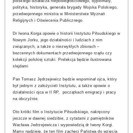
polskiego działacza niepodległościowego, dyplomaty,
polityka, historyka, generała brygady Wojska Polskiego,
przedwojennego ministra w Ministerstwie Wyznań
Religijnych i Oświecenia Publicznego.
Dr Iwona Korga opowie o historii Instytutu Piłsudskiego w
Nowym Jorku, jego działalności i ludziach z nim
związanych, a także o niezwykłych zbiorach –
bezcennych dokumentach przedwojennego rządu czy
kolekcji polskiej sztuki. Prelekcja będzie ilustrowana
slajdami
Pan Tomasz Jędrzejewicz będzie wspominał ojca, który
był jednym z założycieli Instytutu, a także opowie o
działalności ojca w II RP, początkach emigracji i pracy
na obczyźnie.
Oto krótki film o Instytucie Piłsudskiego, nakręcony
jeszcze w dawnej siedzibie, z cytatami z pamiętników
Wacława Jedrzejewicza i wypowiedzią dr Iwony Korgi.
Mamy nadzieję, że ten film zachęci Państwa do wzięcia